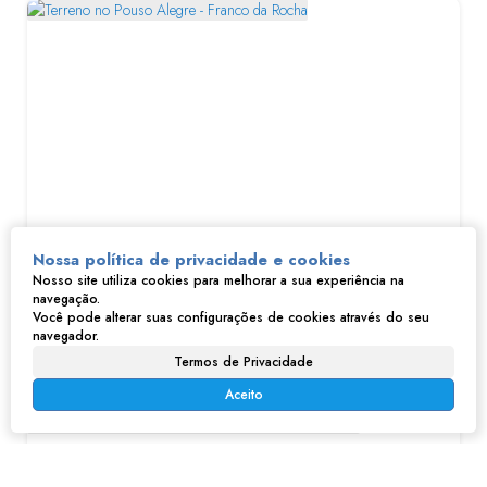
Terreno no Pouso Alegre - Franco da Rocha
Nossa política de privacidade e cookies
Nosso site utiliza cookies para melhorar a sua experiência na
navegação.
R$
180.000
Você pode alterar suas configurações de cookies através do seu
Pouso Alegre, Franco da Rocha, São Paulo, Brasil
navegador.
279m²
Termos de Privacidade
Aceito