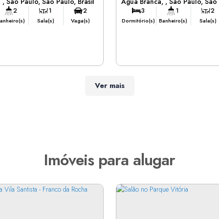
,
São Paulo
,
São Paulo
,
Brasil
Água Branca
,
São Paulo
,
São 
Água Branca - São Paul
2
1
2
3
1
2
anheiro(s)
Sala(s)
Vaga(s)
Dormitório(s)
Banheiro(s)
Sala(s)
2
Vaga(s)
Ver mais
Imóveis para alugar