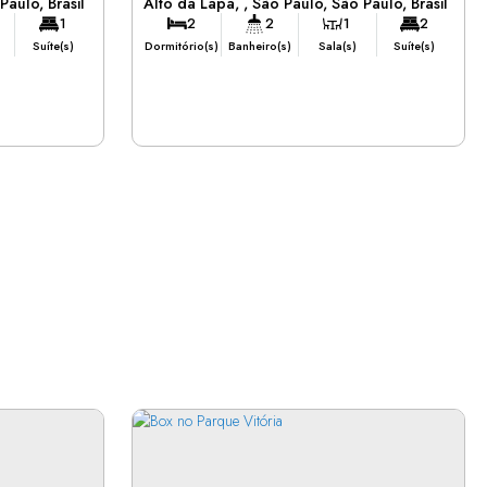
Paulo
,
Brasil
Alto da Lapa
,
São Paulo
,
São Paulo
,
Brasil
o
1
2
2
1
2
Suíte(s)
Dormitório(s)
Banheiro(s)
Sala(s)
Suíte(s)
2
Vaga(s)