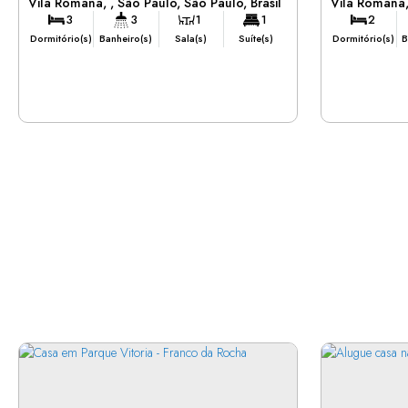
Vila Romana
,
São Paulo
,
São Paulo
,
Brasil
Vila Romana
3
3
1
1
2
Dormitório(s)
Banheiro(s)
Sala(s)
Suíte(s)
Dormitório(s)
B
2
Vaga(s)