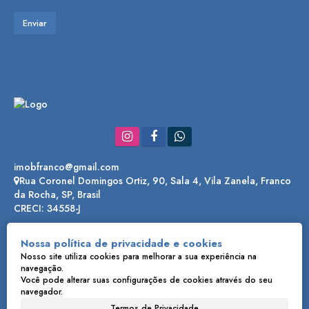
imobfranco@gmail.com
Rua Coronel Domingos Ortiz
,
90
,
Sala 4
,
Vila Zanela
,
Franco
da Rocha
,
SP
,
Brasil
CRECI: 34558-J
Nossa política de privacidade e cookies
Nosso site utiliza cookies para melhorar a sua experiência na
navegação.
//Modelo 3
Você pode alterar suas configurações de cookies através do seu
navegador.
Termos de Privacidade