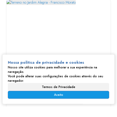
Terreno no Jardim Alegria - Francisco Morato
Nossa política de privacidade e cookies
Nosso site utiliza cookies para melhorar a sua experiência na
navegação.
R$
100.000
Você pode alterar suas configurações de cookies através do seu
Jardim Alegria, Francisco Morato, São Paulo, Brasil
navegador.
448m²
Termos de Privacidade
Aceito