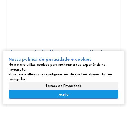
Terreno no Jardim Alegria - Francisco Morato
Nossa política de privacidade e cookies
Nosso site utiliza cookies para melhorar a sua experiência na
R$
100.000
navegação.
Jardim Alegria, Francisco Morato, São Paulo, Brasil
Você pode alterar suas configurações de cookies através do seu
navegador.
448m²
Termos de Privacidade
Aceito