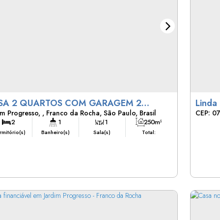
SA 2 QUARTOS COM GARAGEM 2
Linda
im Progresso
,
Franco da Rocha
,
São Paulo
,
Brasil
CEP: 0
RROS JARDIM PROGRESSO
Progres
2
1
1
250m²
mitório(s)
Banheiro(s)
Sala(s)
Total:
2
80m²
250m²
10m
Vaga(s)
Útil:
Terreno:
Frente: