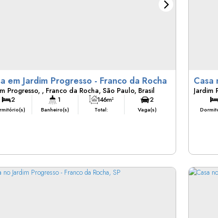
Casa em Jardim Progresso - Franco da Rocha
Casa 
im Progresso
,
Franco da Rocha
,
São Paulo
,
Brasil
Jardim 
garag
2
1
146m²
2
mitório(s)
Banheiro(s)
Total:
Vaga(s)
Dormitó
146m²
138m²
Útil:
Terreno:
Vaga
Lado Di