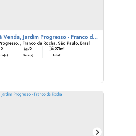
à Venda, Jardim Progresso - Franco da
Progresso
,
Franco da Rocha
,
São Paulo
,
Brasil
a
2
2
271m²
ro(s)
Sala(s)
Total: