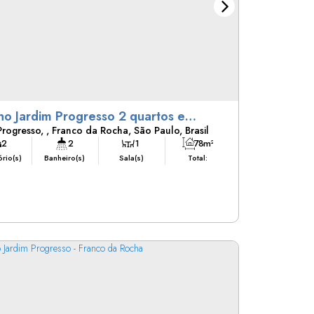
no Jardim Progresso 2 quartos e
Progresso
,
Franco da Rocha
,
São Paulo
,
Brasil
em 2 carros
2
2
1
78m²
rio(s)
Banheiro(s)
Sala(s)
Total:
2
78m²
5m
5m
(s)
Terreno:
Fundos:
Frente:
16m
14m
reito:
Lado Esquerdo: