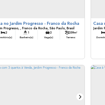
Casa no Jardim Progresso - Franco da Rocha
im Progresso
,
Franco da Rocha
,
São Paulo
,
Brasil
Jardim 
2
1
2
259m²
mitório(s)
Banheiro(s)
Vaga(s)
Terreno:
Dormitó