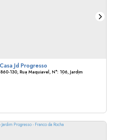
 Casa Jd Progresso
7860-130
,
Rua Maquiavel
,
N°:
106
,
Jardim
so
,
Franco da Rocha
,
São Paulo
,
Brasil