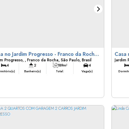
a no Jardim Progresso - Franco da Rocha,
im Progresso
,
Franco da Rocha
,
São Paulo
,
Brasil
Jardim 
4
2
189m²
4
mitório(s)
Banheiro(s)
Total:
Vaga(s)
Dormitó
189m²
391m²
Útil:
Terreno: