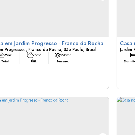
Casa em Jardim Progresso - Franco da Rocha
im Progresso
,
Franco da Rocha
,
São Paulo
,
Brasil
Jardim 
95m²
95m²
228m²
Total:
Útil:
Terreno:
Dormitó