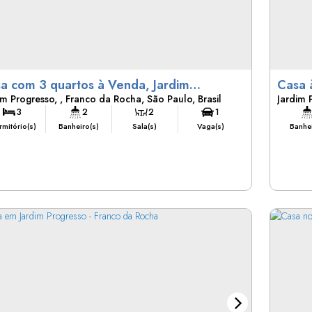
a com 3 quartos à Venda, Jardim
Casa 
im Progresso
,
Franco da Rocha
,
São Paulo
,
Brasil
Jardim 
gresso - Franco da Rocha
Roch
3
2
2
1
mitório(s)
Banheiro(s)
Sala(s)
Vaga(s)
Banhei