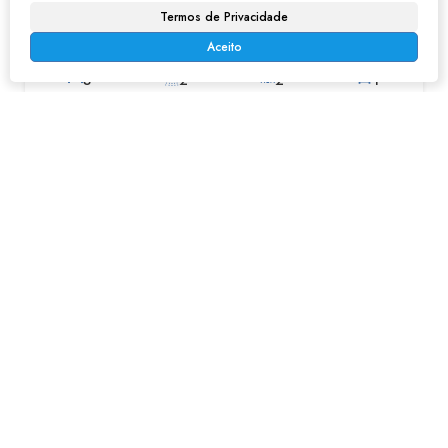
Termos de Privacidade
R$
320.000
Jardim Progresso, Franco da Rocha, São Paulo, Brasil
Aceito
3
2
2
1
Casa no Jardim Progresso - Franco da Rocha
R$
250.000
Jardim Progresso, Franco da Rocha, São Paulo, Brasil