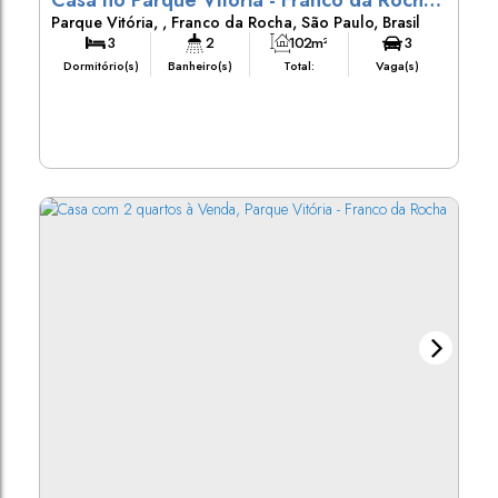
Casa no Parque Vitoria - Franco da Rocha,
Parque Vitória
,
Franco da Rocha
,
São Paulo
,
Brasil
SP
3
2
102m²
3
Dormitório(s)
Banheiro(s)
Total:
Vaga(s)
102m²
325m²
Útil:
Terreno: