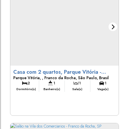
Casa com 2 quartos, Parque Vitória -
Parque Vitória
,
Franco da Rocha
,
São Paulo
,
Brasil
Franco da Rocha
2
1
1
1
Dormitório(s)
Banheiro(s)
Sala(s)
Vaga(s)
250m²
10m
Terreno:
Frente: