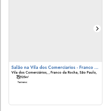
Salão na Vila dos Comerciarios - Franco da
Vila dos Comerciários
,
Franco da Rocha
,
São Paulo
,
Rocha, SP
Brasil
125m²
Terreno: