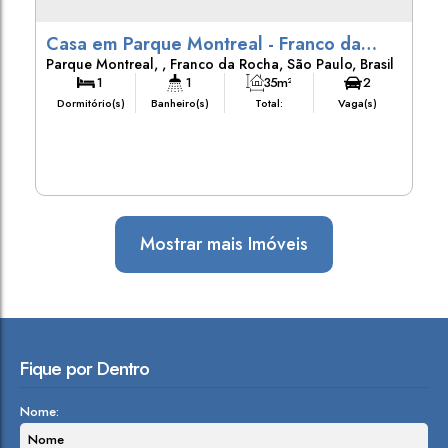
Casa em Parque Montreal - Franco da
Parque Montreal
,
Franco da Rocha
,
São Paulo
,
Brasil
Rocha
1
1
35m²
2
Dormitório(s)
Banheiro(s)
Total:
Vaga(s)
35m²
Útil:
Mostrar mais Imóveis
Fique por Dentro
Nome: