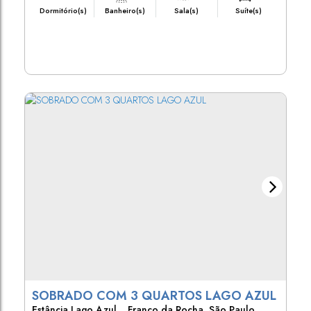
Dormitório(s)
Banheiro(s)
Sala(s)
Suíte(s)
126m²
250m²
Útil:
Terreno:
SOBRADO COM 3 QUARTOS LAGO AZUL
Estância Lago Azul
,
Franco da Rocha
,
São Paulo
,