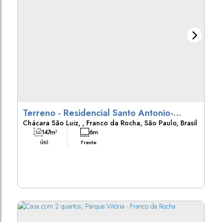
Terreno - Residencial Santo Antonio-
Chácara São Luiz
,
Franco da Rocha
,
São Paulo
,
Brasil
Franco da Rocha
147m²
6m
Útil:
Frente: