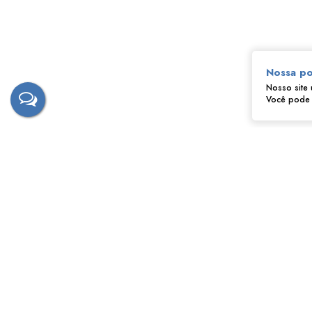
Nossa po
Nosso site 
Você pode a
‹
›
Fernando - Tostão
CRECI
172628