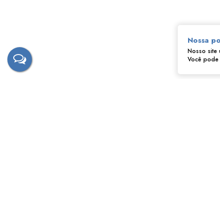
Nossa po
Nosso site 
Você pode a
‹
›
Fernando - Tostão
CRECI
172628