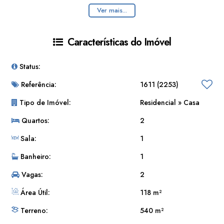
Ver mais...
Totalmente independente.
Documentação 100%. Aceita financiamento!
Características do Imóvel
Imóvel estara disponivel para locação dentro de um mÊs.
Status:
Aceita financiamento
Referência:
1611
(2253)
Tipo de Imóvel:
Residencial
»
Casa
Quartos:
2
Sala:
1
Banheiro:
1
Vagas:
2
Área Útil:
118 m²
Terreno:
540 m²