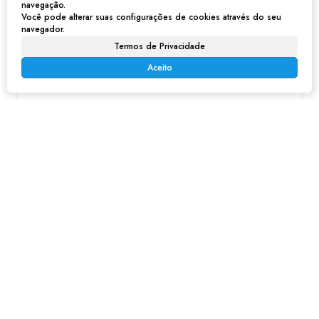
navegação.
Você pode alterar suas configurações de cookies através do seu
navegador.
Sobrado em Jardim Progresso - Franco da Rocha
Termos de Privacidade
Aceito
R$
300.000
Jardim Progresso, Franco da Rocha, São Paulo, Brasil
96m²
96m²
150m²
Sobrado na Vera Tereza - Caieiras, SP