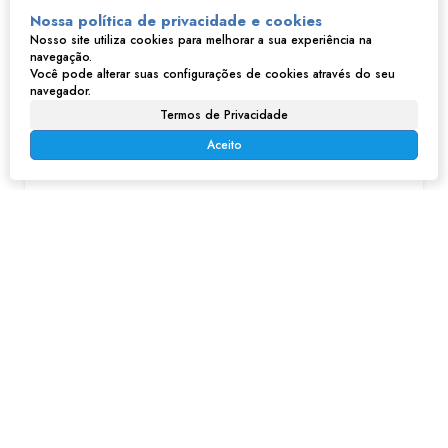
3
2
1
Nossa política de privacidade e cookies
Nosso site utiliza cookies para melhorar a sua experiência na
navegação.
Você pode alterar suas configurações de cookies através do seu
navegador.
Termos de Privacidade
Aceito
Sobrado em Serpa - Caieiras
R$
250.000
Serpa, Caieiras, São Paulo, Brasil