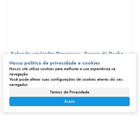
Sobrado em Jardim Progresso - Franco da Rocha
Nossa política de privacidade e cookies
Nosso site utiliza cookies para melhorar a sua experiência na
R$
300.000
navegação.
Jardim Progresso, Franco da Rocha, São Paulo, Brasil
Você pode alterar suas configurações de cookies através do seu
navegador.
96m²
96m²
150m²
Termos de Privacidade
Aceito