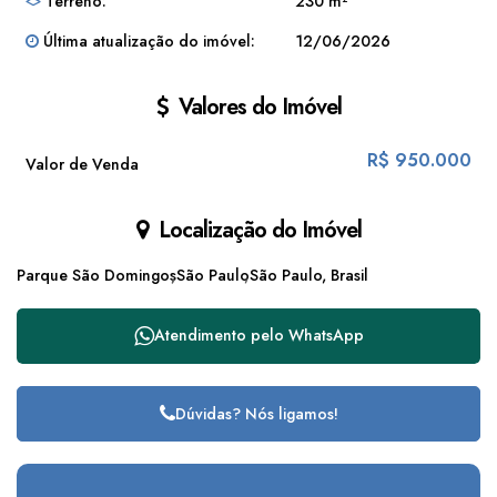
Terreno:
230 m²
Comodidade:
agências bancárias e serviços essenciais bem
próximos.
Última atualização do imóvel:
12/06/2026
Educação e Saúde:
excelente infraestrutura com escolas (públicas
e particulares) e hospitais na região.
Valores do Imóvel
Lazer:
praças arborizadas ideais para caminhadas e momentos
em família.
R$
950.000
Mobilidade:
fácil acesso ao transporte público, marginais e
Valor de Venda
principais rodovias de São Paulo.
Localização do Imóvel
Parque São Domingos
São Paulo
São Paulo, Brasil
Atendimento pelo
WhatsApp
Dúvidas? Nós ligamos!