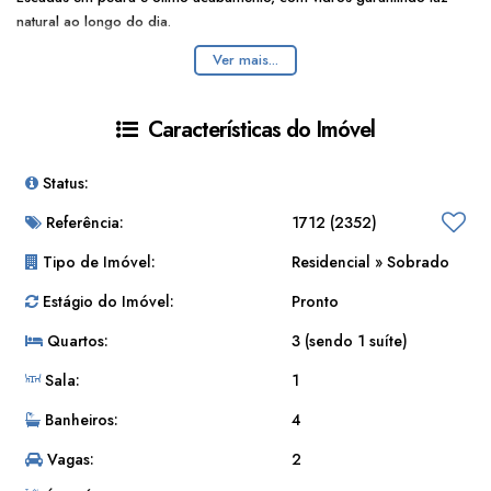
natural ao longo do dia.
Ver mais...
Área de lazer com churrasqueira enorme e banheiro, ótima para
reunir a familia e os amigos.
Características do Imóvel
Status:
Financiável
Referência:
1712
(2352)
Tipo de Imóvel:
Residencial
»
Sobrado
Estágio do Imóvel:
Pronto
Quartos:
3 (sendo 1 suíte)
Sala:
1
Banheiros:
4
Vagas:
2