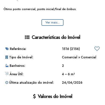
Ótimo ponto comercial, ponto inicial/final de ônibus.
Aluguel a partir de R$ 500,00. (dependendo da posição e tamanho)
Ver mais...
A água e energia são pagos através de uma taxa mensal.
Características do Imóvel
Referência:
1516
(2156)
Tipo de Imóvel:
Comercial
»
Comercial
Banheiros:
2
Área Útil:
4 ~ 6 m²
Última atualização do imóvel:
24/04/2026
Valores do Imóvel