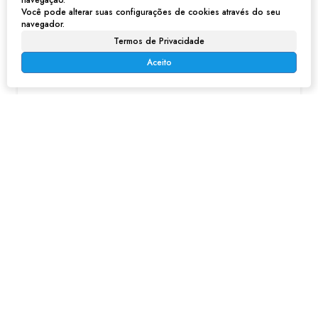
navegação.
Você pode alterar suas configurações de cookies através do seu
navegador.
Termos de Privacidade
Aceito
Salão no Jardim Benintendi - Franco da Rocha
R$
1.600
Jardim Benintendi, Franco da Rocha, São Paulo, Brasil
2