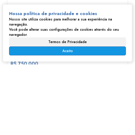
Nossa política de privacidade e cookies
Nosso site utiliza cookies para melhorar a sua experiência na
navegação.
Você pode alterar suas configurações de cookies através do seu
navegador.
Termos de Privacidade
Casa no Centro - Franco da Rocha
Aceito
R$
750.000
Centro, Franco da Rocha, São Paulo, Brasil
250m²