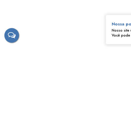
Nossa po
Nosso site 
Você pode a
‹
›
Fernando - Tostão
CRECI
172628