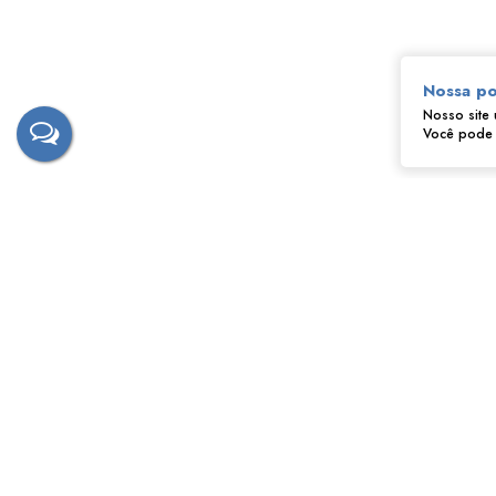
Nossa po
Nosso site 
Você pode a
‹
›
Fernando - Tostão
CRECI
172628