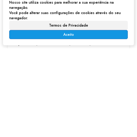
Nosso site utiliza cookies para melhorar a sua experiência na
navegação.
Você pode alterar suas configurações de cookies através do seu
navegador.
Compre Imóvel Comercial e Residencial no Parque Vitória - Franco da Rocha
Termos de Privacidade
Aceito
R$
230.000
Parque Vitória, Franco da Rocha, São Paulo, Brasil
6
7
200m²
200m²
250m²