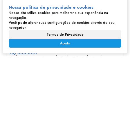
Nossa política de privacidade e cookies
Nosso site utiliza cookies para melhorar a sua experiência na
navegação.
Você pode alterar suas configurações de cookies através do seu
navegador.
Termos de Privacidade
Casa em Jardim Progresso - Franco da Rocha
Aceito
R$
380.000
Jardim Progresso, Franco da Rocha, São Paulo, Brasil
2
1
146m²
2
146m²
138m²