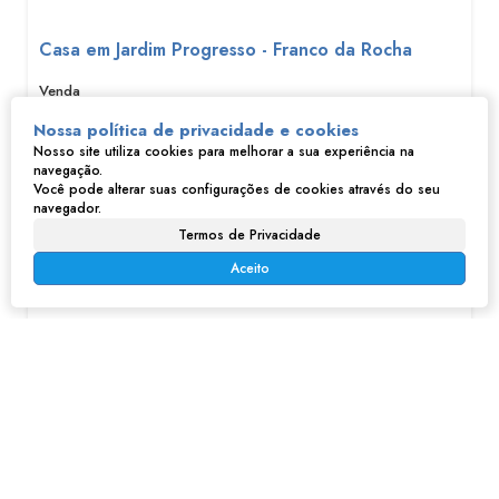
Casa em Jardim Progresso - Franco da Rocha
R$
380.000
Jardim Progresso, Franco da Rocha, São Paulo, Brasil
Nossa política de privacidade e cookies
Nosso site utiliza cookies para melhorar a sua experiência na
2
1
146m²
2
navegação.
146m²
138m²
Você pode alterar suas configurações de cookies através do seu
navegador.
Termos de Privacidade
Aceito
Casa na Vila Martinho - Franco da Rocha, SP