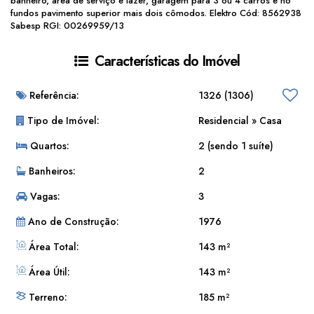
banheiro, área de serviço e lazer, garagem para 3 ou 4 carros e no
fundos pavimento superior mais dois cômodos. Elektro Cód: 8562938
Sabesp RGI: 00269959/13
Características do Imóvel
Referência:
1326
(1306)
Tipo de Imóvel:
Residencial
»
Casa
Quartos:
2 (sendo 1 suíte)
Banheiros:
2
Vagas:
3
Ano de Construção:
1976
Área Total:
143 m²
Área Útil:
143 m²
Terreno:
185 m²