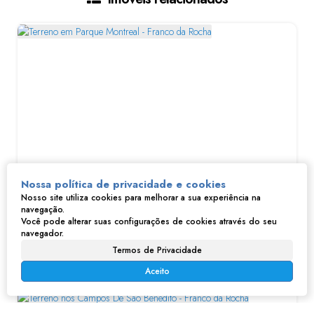
Nossa política de privacidade e cookies
Terreno em Parque Montreal - Franco da Rocha
Nosso site utiliza cookies para melhorar a sua experiência na
navegação.
R$
170.000
Você pode alterar suas configurações de cookies através do seu
Parque Montreal, Franco da Rocha, São Paulo, Brasil
navegador.
Termos de Privacidade
250m²
Aceito