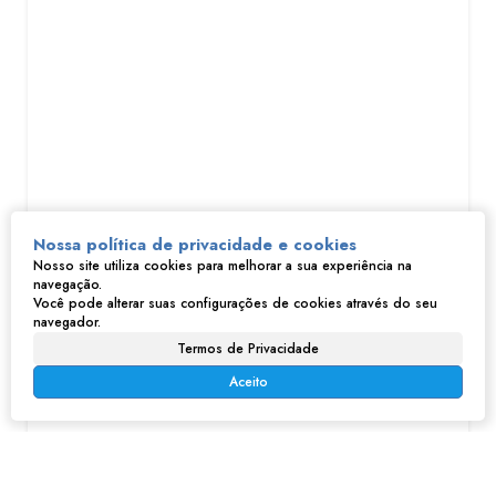
Terreno em Parque Montreal - Franco da Rocha
Nossa política de privacidade e cookies
Nosso site utiliza cookies para melhorar a sua experiência na
R$
170.000
navegação.
Parque Montreal, Franco da Rocha, São Paulo, Brasil
Você pode alterar suas configurações de cookies através do seu
navegador.
250m²
Termos de Privacidade
Aceito