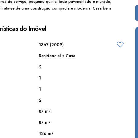
área de serviço, pequeno quintal todo pavimentado e murado,
, trata-se de uma construção compacta e moderna. Casa bem
ísticas do Imóvel
1367
(2009)
Residencial
»
Casa
2
1
1
2
87 m²
87 m²
126 m²