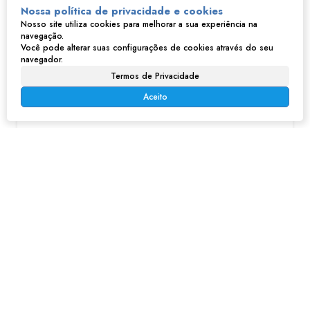
Nossa política de privacidade e cookies
Nosso site utiliza cookies para melhorar a sua experiência na
navegação.
Você pode alterar suas configurações de cookies através do seu
Imóveis relacionados
navegador.
Termos de Privacidade
Aceito
Casa em Parque Montreal - Franco da Rocha
R$
230.000
Parque Montreal, Franco da Rocha, São Paulo, Brasil
1
1
35m²
2