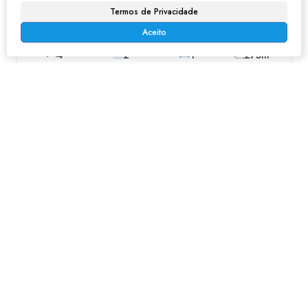
Termos de Privacidade
R$
600.000
Centro, Franco da Rocha, São Paulo, Brasil
Aceito
4
2
1
275m²
2
275m²
255m²
Sobrado em Jardim dos Reis - Franco da Rocha
R$
650.000
Jardim dos Reis, Franco da Rocha, São Paulo, Brasil