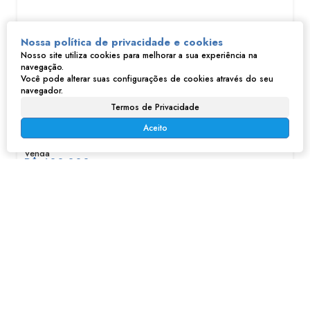
Nossa política de privacidade e cookies
Nosso site utiliza cookies para melhorar a sua experiência na
navegação.
Você pode alterar suas configurações de cookies através do seu
navegador.
Termos de Privacidade
Sobrado em Centro - Franco da Rocha
Aceito
R$
400.000
Centro, Franco da Rocha, São Paulo, Brasil
3
2
1
197m²
2
197m²
125m²