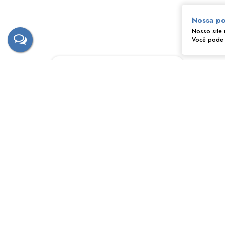
Nossa po
Nosso site 
Você pode a
‹
›
Fernando - Tostão
CRECI
172628