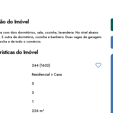
ção do Imóvel
a com dois dormitórios, sala, cozinha, lavanderia. No nível abaixo
al. E outra de dormitório, cozinha e banheiro. Duas vagas de garagem.
Rocha e de todo o comércio.
ísticas do Imóvel
244
(1632)
Residencial
»
Casa
5
3
1
226 m²