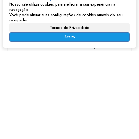
Nosso site utiliza cookies para melhorar a sua experiência na
navegação.
Você pode alterar suas configurações de cookies através do seu
navegador.
Casa na Companhia Fazenda Belem - Franco da Rocha, SP
Termos de Privacidade
Aceito
R$
650.000
Companhia Fazenda Belém, Franco da Rocha, São Paulo, Brasil
6
6
199m²
3
199m²
319m²