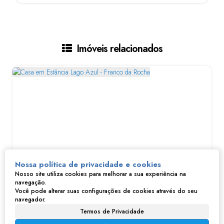
Imóveis relacionados
Nossa política de privacidade e cookies
Nosso site utiliza cookies para melhorar a sua experiência na
Casa em Estância Lago Azul - Franco da Rocha
navegação.
Você pode alterar suas configurações de cookies através do seu
navegador.
R$
280.000
Termos de Privacidade
Estância Lago Azul, Franco da Rocha, São Paulo, Brasil