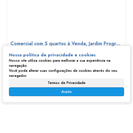
Comercial com 5 quartos à Venda, Jardim Progresso - Franco da Rocha
Nossa política de privacidade e cookies
R$
600.000
Nosso site utiliza cookies para melhorar a sua experiência na
Jardim Progresso, Franco da Rocha, São Paulo, Brasil
navegação.
Você pode alterar suas configurações de cookies através do seu
5
5
2
1
navegador.
879m²
Termos de Privacidade
Aceito