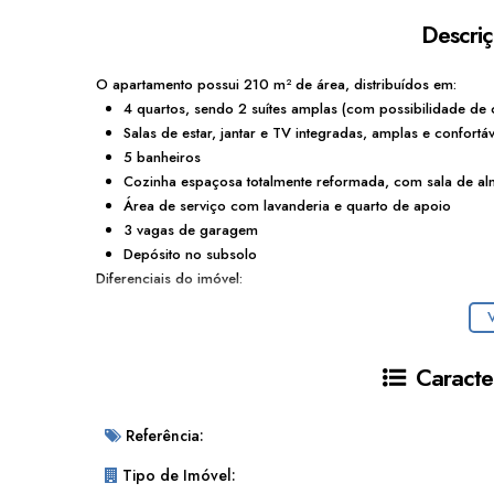
Descri
O
apartamento
possui
210
m²
de
área
,
distribuídos
em:
4
quartos
,
sendo
2
suítes
amplas
(
com
possibilidade
de
Salas
de
estar,
jantar
e
TV
integradas
,
amplas
e
confortáv
5
banheiros
Cozinha
espaçosa
totalmente
reformada
,
com
sala
de
al
Área
de
serviço
com
lavanderia
e
quarto
de
apoio
3
vagas
de
garagem
Depósito
no
subsolo
Diferenciais
do
imóvel:
Varanda
generosa,
ensolarada
e
envidraçada
,
com
vista
V
Ar-
condicionado
inverter
Fujitsu
nos
quartos
e
em
todas
Armários
planejados
nos
quartos,
banheiros
e
cozinha
Caracter
Janelas
antirruído
nos
dormitórios
Instalação
elétrica
totalmente
renovada
Sistema
hidráulico
revisado
e
em
perfeito
funcionamento
Referência:
Um
imóvel
ideal
para
quem
busca
amplitude,
conforto
e
exce
Tipo de Imóvel: