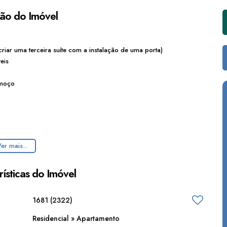
ção do Imóvel
criar
uma
terceira
suíte
com
a
instalação
de
uma
porta)
eis
moço
para
a
área
de
lazer
do
condomínio
er mais...
as
salas
ísticas do Imóvel
1681
(2322)
lente
localização
em
um
dos
bairros
mais
completos
da
cidade.
Residencial
»
Apartamento