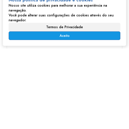
Nossa política de privacidade e cookies
Nosso site utiliza cookies para melhorar a sua experiência na
navegação.
Imóveis relacionados
Você pode alterar suas configurações de cookies através do seu
navegador.
Termos de Privacidade
Aceito
Apartamento no Brás - São Paulo, SP
R$
449.500
Brás, São Paulo, São Paulo, Brasil
1
1
33m²
1
33m²