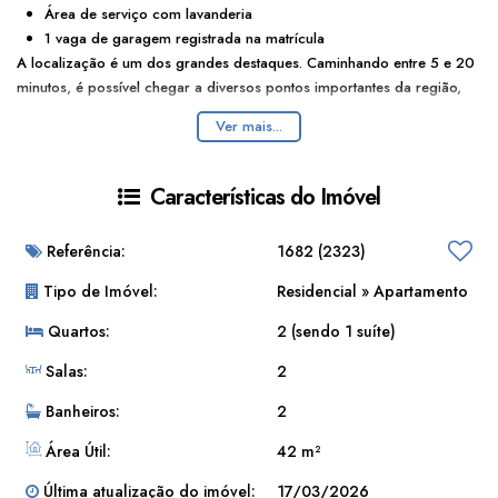
Área
de
serviço
com
lavanderia
1
vaga
de
garagem
registrada
na
matrícula
A
localização
é
um
dos
grandes
destaques.
Caminhando
entre
5
e
20
minutos
,
é
possível
chegar
a
diversos
pontos
importantes
da
região,
como
a
estação
Estação Santa Cecília
,
a
Santa Casa de Misericórdia
Ver mais...
de São Paulo
,
a
Universidade Presbiteriana Mackenzie
,
o
Parque
Buenos Aires
,
o
Shopping Pátio Higienópolis
,
o
Largo do Arouche
e
o
SESC Consolação
.
Características do Imóvel
Além
disso,
o
bairro
conta
com
grande
variedade
de
comércios
e
serviços
,
como
padarias,
bares,
mercados,
farmácias
e
diversas
Referência:
1682
(2323)
opções
gastronômicas
e
culturais.
Construído
em
1969,
o
Condomínio
Edifício Guaíba
dispõe
de
portaria
Tipo de Imóvel:
Residencial
»
Apartamento
por
interfone
e
sistema
de
segurança
com
monitoramento
por
Quartos:
2 (sendo 1 suíte)
câmeras
24
horas
.
Uma
excelente
opção
para
moradia
ou
investimento
,
em
uma
das
Salas:
2
regiões
mais
completas
da
cidade.
Banheiros:
2
Área Útil:
42 m²
Última atualização do imóvel:
17/03/2026