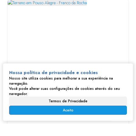
Terreno em Pouso Alegre - Franco da Rocha
Nossa política de privacidade e cookies
Nosso site utiliza cookies para melhorar a sua experiência na
navegação.
R$
90.000
Você pode alterar suas configurações de cookies através do seu
Jardim União, Franco da Rocha, São Paulo, Brasil
navegador.
Termos de Privacidade
Aceito