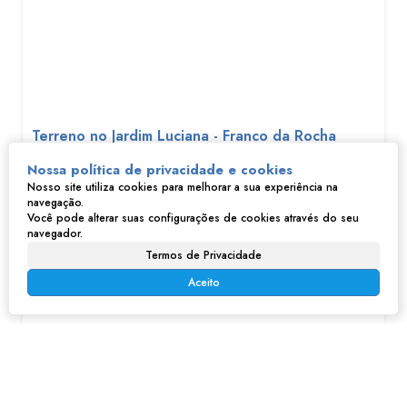
Terreno no Jardim Luciana - Franco da Rocha
Nossa política de privacidade e cookies
R$
130.000
Nosso site utiliza cookies para melhorar a sua experiência na
Jardim Luciana, Franco da Rocha, São Paulo, Brasil
navegação.
Você pode alterar suas configurações de cookies através do seu
345m²
navegador.
Termos de Privacidade
Aceito