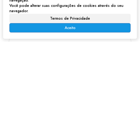
navegação.
Você pode alterar suas configurações de cookies através do seu
navegador.
Consulte nossos Corretores
Termos de Privacidade
Aceito
Adriana Barbosa
CRECI
205193