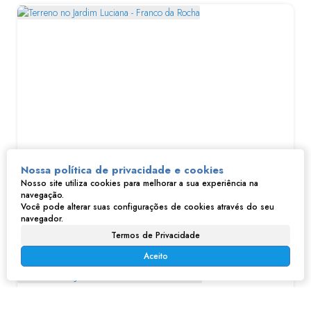
Terreno no Jardim Luciana - Franco da Rocha
Nossa política de privacidade e cookies
Nosso site utiliza cookies para melhorar a sua experiência na
navegação.
R$
130.000
Você pode alterar suas configurações de cookies através do seu
Jardim Luciana, Franco da Rocha, São Paulo, Brasil
navegador.
345m²
Termos de Privacidade
Aceito