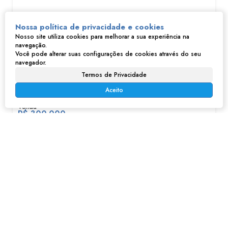
Nossa política de privacidade e cookies
Nosso site utiliza cookies para melhorar a sua experiência na
navegação.
Você pode alterar suas configurações de cookies através do seu
navegador.
Termos de Privacidade
Sobrado em Jardim Progresso - Franco da Rocha
Aceito
R$
300.000
Jardim Progresso, Franco da Rocha, São Paulo, Brasil
96m²
96m²
150m²