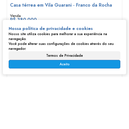
Casa térrea em Vila Guarani - Franco da Rocha
R$
380.000
Vila Guarani, Franco da Rocha, São Paulo, Brasil
Nossa política de privacidade e cookies
Nosso site utiliza cookies para melhorar a sua experiência na
2
1
1
178m²
navegação.
178m²
317m²
Você pode alterar suas configurações de cookies através do seu
navegador.
Termos de Privacidade
Aceito
Sobrado em Vila Carmela De Tulio - Franco da Rocha