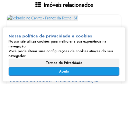
Imóveis relacionados
Nossa política de privacidade e cookies
Nosso site utiliza cookies para melhorar a sua experiência na
navegação.
Você pode alterar suas configurações de cookies através do seu
navegador.
Termos de Privacidade
Aceito
Sobrado no Centro - Franco da Rocha, SP
R$
600.000
Centro, Franco da Rocha, São Paulo, Brasil
4
2
1
275m²
2
275m²
255m²