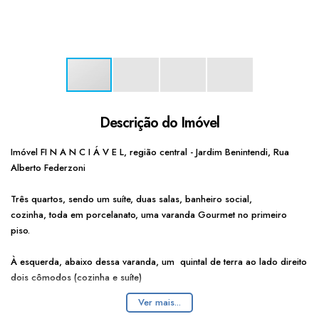
Descrição do Imóvel
Imóvel FI N A N C I Á V E L, região central - Jardim Benintendi, Rua
Alberto Federzoni
Três quartos, sendo um suíte, duas salas, banheiro social,
cozinha, toda em porcelanato, uma varanda Gourmet no primeiro
piso.
À esquerda, abaixo dessa varanda, um quintal de terra ao lado direito
dois cômodos (cozinha e suíte)
Ver mais...
Garagem coberta, com portão automático, para quatro ou cinco