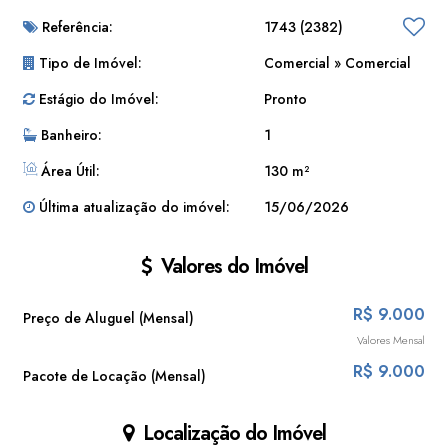
📐
Espaço Inteligente e Pronto para Operar:
Referência:
1743
(2382)
Área de Atendimento:
90 m² de salão principal, amplo e
personalizável para o layout do seu negócio.
Tipo de Imóvel:
Comercial
»
Comercial
Área de Estoque:
Aproximadamente 40 m² reservados para
Estágio do Imóvel:
Pronto
armazenagem organizada de mercadorias.
Garanta a visibilidade que a sua empresa merece no ponto mais
Banheiro:
1
disputado do Centro!
Área Útil:
130 m²
📈
Não perca essa oportunidade única de posicionar sua marca onde
Última atualização do imóvel:
15/06/2026
o comércio realmente acontece.
Valores do Imóvel
R$
9.000
Preço de Aluguel (Mensal)
Valores Mensal
R$
9.000
Pacote de Locação (Mensal)
Localização do Imóvel