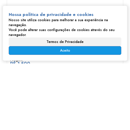
Nossa política de privacidade e cookies
Nosso site utiliza cookies para melhorar a sua experiência na
navegação.
Você pode alterar suas configurações de cookies através do seu
navegador.
Termos de Privacidade
Salão no Parque Vitoria - Franco da Rocha, SP
Aceito
R$
1.500
Parque Vitória, Franco da Rocha, São Paulo, Brasil
2
80m²