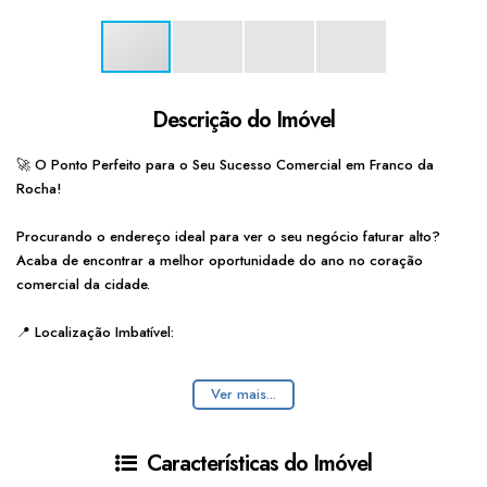
Descrição do Imóvel
🚀 O Ponto Perfeito para o Seu Sucesso Comercial em Franco da
Rocha!
Procurando o endereço ideal para ver o seu negócio faturar alto?
Acaba de encontrar a melhor oportunidade do ano no coração
comercial da cidade.
📍
Localização Imbatível:
Situado na
Rua Hamilton Prado
. Este é, comprovadamente, o endereço
Ver mais...
com o maior fluxo de pedestres, veículos e a maior concentração de
comércio de Franco da Rocha. Estar aqui significa ter a sua marca
vista diariamente por milhares de clientes potenciais.
Características do Imóvel