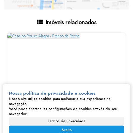
Imóveis relacionados
Nossa política de privacidade e cookies
Nosso site utiliza cookies para melhorar a sua experiência na
Casa no Pouso Alegre - Franco da Rocha
navegação.
Você pode alterar suas configurações de cookies através do seu
navegador.
R$
980.000
Pouso Alegre, Franco da Rocha, São Paulo, Brasil
Termos de Privacidade
Aceito
6
6
1
294m²