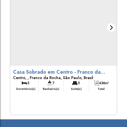
Casa Sobrado em Centro - Franco da
Centro
,
Franco da Rocha
,
São Paulo
,
Brasil
Rocha
5
7
5
436m²
Dormitório(s)
Banheiro(s)
Suíte(s)
Total:
5
436m²
250m²
Vaga(s)
Útil:
Terreno: