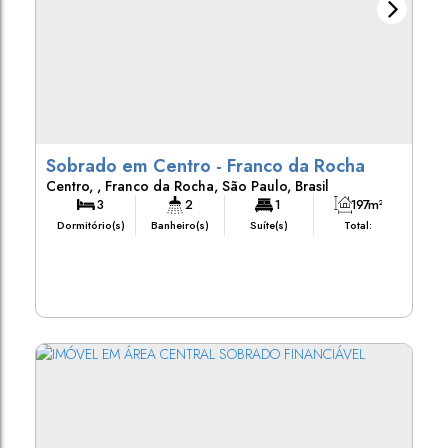
Sobrado em Centro - Franco da Rocha
Centro
,
Franco da Rocha
,
São Paulo
,
Brasil
3
2
1
197m²
Dormitório(s)
Banheiro(s)
Suíte(s)
Total:
2
197m²
125m²
Vaga(s)
Útil:
Terreno: