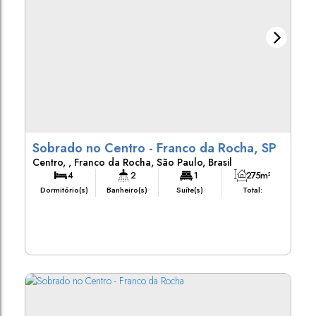
Sobrado no Centro - Franco da Rocha, SP
Centro
,
Franco da Rocha
,
São Paulo
,
Brasil
4
2
1
275m²
Dormitório(s)
Banheiro(s)
Suíte(s)
Total:
2
275m²
255m²
Vaga(s)
Útil:
Terreno: