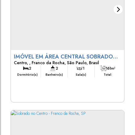
IMÓVEL EM ÁREA CENTRAL SOBRADO
Centro
,
Franco da Rocha
,
São Paulo
,
Brasil
FINANCIÁVEL
2
2
1
161m²
Dormitório(s)
Banheiro(s)
Sala(s)
Total:
1
5m
Vaga(s)
Frente: