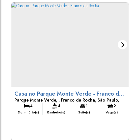
Casa no Parque Monte Verde - Franco da
Parque Monte Verde
,
Franco da Rocha
,
São Paulo
,
Rocha
Brasil
4
4
1
2
Dormitório(s)
Banheiro(s)
Suíte(s)
Vaga(s)