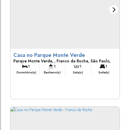
Casa no Parque Monte Verde
Parque Monte Verde
,
Franco da Rocha
,
São Paulo
,
Brasil
1
1
1
1
Dormitório(s)
Banheiro(s)
Sala(s)
Suíte(s)
126m²
250m²
Útil:
Terreno: