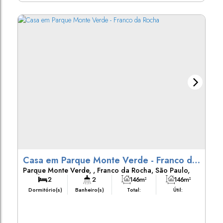
Casa em Parque Monte Verde - Franco da
Parque Monte Verde
,
Franco da Rocha
,
São Paulo
,
Rocha
Brasil
2
2
146m²
146m²
Dormitório(s)
Banheiro(s)
Total:
Útil:
125m²
Terreno: