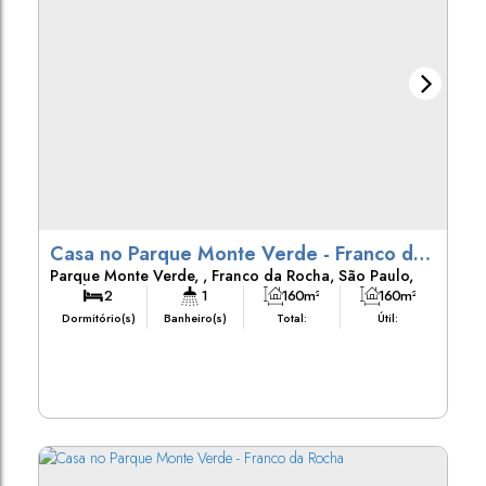
Casa no Parque Monte Verde - Franco da
Parque Monte Verde
,
Franco da Rocha
,
São Paulo
,
Rocha, SP
Brasil
2
1
160m²
160m²
Dormitório(s)
Banheiro(s)
Total:
Útil:
245m²
Terreno: