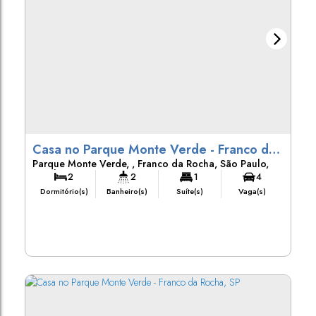
Casa no Parque Monte Verde - Franco da
Parque Monte Verde
,
Franco da Rocha
,
São Paulo
,
Rocha
Brasil
2
2
1
4
Dormitório(s)
Banheiro(s)
Suíte(s)
Vaga(s)
300m²
Terreno: