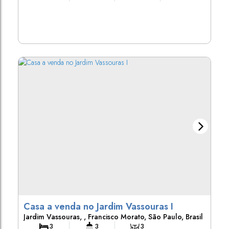
100m²
462m²
20m
10m
Útil:
Terreno:
Fundos:
Frente:
33m
30m
Lado Direito:
Lado Esquerdo:
Casa a venda no Jardim Vassouras I
Jardim Vassouras
,
Francisco Morato
,
São Paulo
,
Brasil
3
3
3