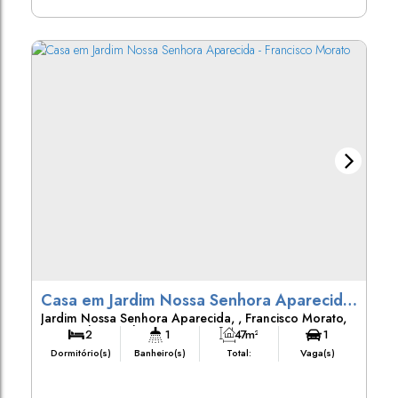
Casa em Jardim Nossa Senhora Aparecida
Jardim Nossa Senhora Aparecida
,
Francisco Morato
,
- Francisco Morato
São Paulo
,
Brasil
2
1
47m²
1
Dormitório(s)
Banheiro(s)
Total:
Vaga(s)
47m²
Útil: