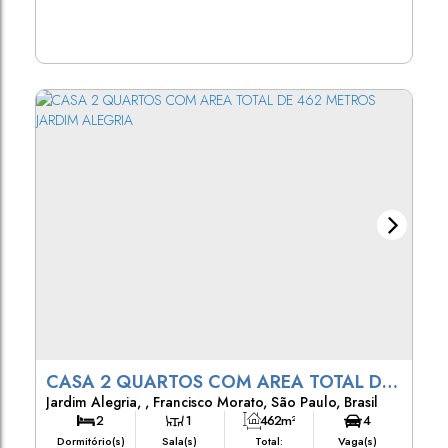
CASA 2 QUARTOS COM AREA TOTAL DE
Jardim Alegria
,
Francisco Morato
,
São Paulo
,
Brasil
462 METROS JARDIM ALEGRIA
2
1
462m²
4
Dormitório(s)
Sala(s)
Total:
Vaga(s)