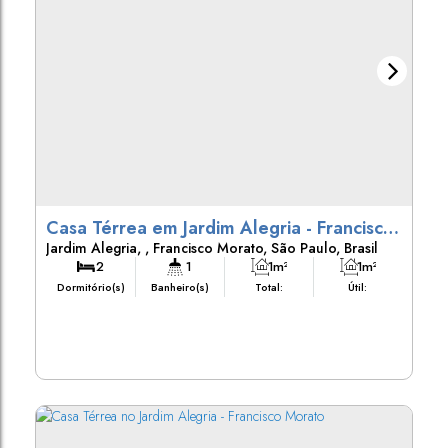
Casa Térrea em Jardim Alegria - Francisco
Jardim Alegria
,
Francisco Morato
,
São Paulo
,
Brasil
Morato
2
1
1m²
1m²
Dormitório(s)
Banheiro(s)
Total:
Útil: