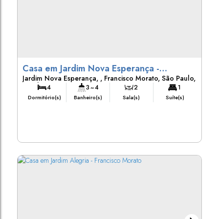
Casa em Jardim Nova Esperança -
Jardim Nova Esperança
,
Francisco Morato
,
São Paulo
,
Francisco Morato
Brasil
4
3 ~ 4
2
1
Dormitório(s)
Banheiro(s)
Sala(s)
Suíte(s)
275m²
118m²
275m²
Total:
Útil:
Terreno: