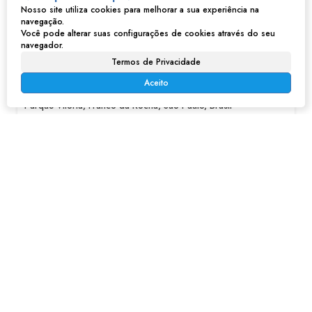
Nosso site utiliza cookies para melhorar a sua experiência na
navegação.
Você pode alterar suas configurações de cookies através do seu
navegador.
Casa em Parque Vitoria - Franco da Rocha
Termos de Privacidade
Aceito
R$
189.000
Parque Vitória, Franco da Rocha, São Paulo, Brasil