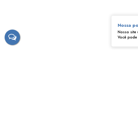
Nossa po
Nosso site 
Você pode a
‹
›
Fernando - Tostão
CRECI
172628