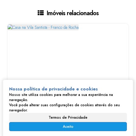
Imóveis relacionados
Nossa política de privacidade e cookies
Casa na Vila Santista - Franco da Rocha
Nosso site utiliza cookies para melhorar a sua experiência na
navegação.
Você pode alterar suas configurações de cookies através do seu
R$
450.000
navegador.
Vila Santista, Franco da Rocha, São Paulo, Brasil
Termos de Privacidade
80m²
80m²
369m²
Aceito